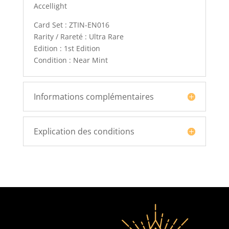
Accellight
Card Set : ZTIN-EN016
Rarity / Rareté : Ultra Rare
Edition : 1st Edition
Condition : Near Mint
Informations complémentaires
Explication des conditions