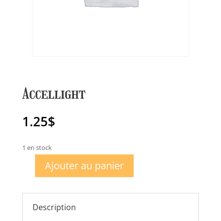
Accellight
1.25
$
1 en stock
Ajouter au panier
quantité
de
Accellight
Description